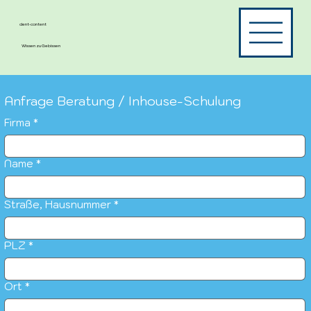
dent-content
Wissen zu Gebissen
Anfrage Beratung / Inhouse-Schulung
Firma
*
Name
*
Straße, Hausnummer
*
PLZ
*
Ort
*