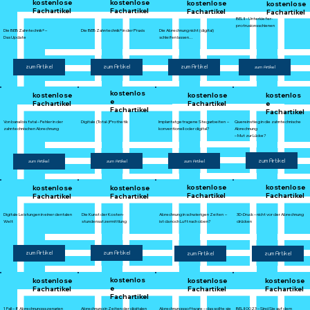
kostenlose
kostenlose
kostenlose
kostenlose
Fachartikel
Fachartikel
Fachartikel
Fachartikel
BEL II – Unterkiefer-
protrusionsschienen
Die BEB Zahntechnik® in der Praxis
Die BEB Zahntechnik® –
Die Abrechnung nicht (digital)
Das Update
schleifen lassen...
zum Artikel
zum Artikel
zum Artikel
zum Artikel
kostenlos
kostenlose
kostenlose
kostenlos
e
Fachartikel
Fachartikel
e
Fachartikel
Fachartikel
Von banal bis fatal – Fehler in der
Digitale (Total-)Prothetik
Implantatgetragene Stegarbeiten –
Quereinstieg in die zahntechnische
zahntechnischen Abrechnung
konventionell oder digital?
Abrechnung
– Mut zur Lücke?
zum Artikel
zum Artikel
zum Artikel
zum Artikel
kostenlose
kostenlose
kostenlose
kostenlose
Fachartikel
Fachartikel
Fachartikel
Fachartikel
Digitale Leistungen in einer dentalen
3D-Druck – nicht vor der Abrechnung
Die Kunst der Kosten-
Abrechnung in schwierigen Zeiten –
Welt
drücken
stundensatzermittlung
ist da noch Luft nach oben?
zum Artikel
zum Artikel
zum Artikel
zum Artikel
kostenlos
kostenlose
kostenlose
kostenlose
e
Fachartikel
Fachartikel
Fachartikel
Fachartikel
1 Fall – 8 Abrechnungsszenarien
Abrechnung in Zeiten der digitalen
Abrechnungssoftware – das sollte sie
BEL II 0023 – Sind Sie auf dem