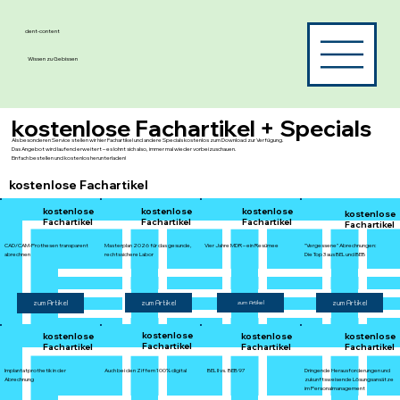
dent-content
Wissen zu Gebissen
kostenlose Fachartikel + Specials
Als besonderen Service stellen wir hier Fachartikel und andere Specials kostenlos zum Download zur Verfügung.
Das Angebot wird laufend erweitert – es lohnt sich also, immer mal wieder vorbeizuschauen.
Einfach bestellen und kostenlos herunterladen!
kostenlose Fachartikel
kostenlose
kostenlose
kostenlose
kostenlose
Fachartikel
Fachartikel
Fachartikel
Fachartikel
Masterplan 2026 für das gesunde,
CAD/CAM-Prothesen transparent
"Vergessene" Abrechnungen:
Vier Jahre MDR – ein Resümee
rechtssichere Labor
abrechnen
Die Top 3 aus BEL und BEB
zum Artikel
zum Artikel
zum Artikel
zum Artikel
kostenlose
kostenlose
kostenlose
kostenlose
Fachartikel
Fachartikel
Fachartikel
Fachartikel
Dringende Herausforderungen und
Auch bei den Ziffern 100% digital
BEL II vs. BEB 97
Implantatprothetik in der
zukunftsweisende Lösungsansätze
Abrechnung
im Personalmanagement