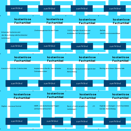
zum Artikel
zum Artikel
zum Artikel
zum Artikel
kostenlose
kostenlose
kostenlose
kostenlose
Fachartikel
Fachartikel
Fachartikel
Fachartikel
Zeitmanagement in der Praxis
100% digitaler Workflow bei
Ein Fall –
Intraorale Systeme und
kombinierten Versorgungen
drei Kostenvoranschläge
die Abrechnung zahntechnischer
Leistungen
zum Artikel
zum Artikel
zum Artikel
zum Artikel
kostenlose
kostenlose
kostenlose
kostenlose
Fachartikel
Fachartikel
Fachartikel
Fachartikel
Kunststoffe in der Zahntechnik
Implantatprothetik – hier ist keine
Richtig abrechnen: Edelmetalle
3D-Druck: Herausforderungen in der
Schraube locker
Abrechnung
zum Artikel
zum Artikel
zum Artikel
zum Artikel
kostenlose
kostenlose
kostenlose
kostenlose
Fachartikel
Fachartikel
Fachartikel
Fachartikel
Digitale Leistungen – mehr Durchblick
MDR – wiederkehrende Fragen
Best-of nicht vergüteter ZT-
Digital – das neue Normal
bei der Abrechnung
einfach beantwortet
Leistungen
zum Artikel
zum Artikel
zum Artikel
zum Artikel