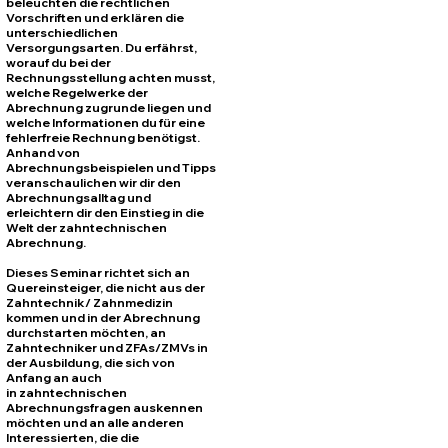
beleuchten die rechtlichen
Vorschriften und erklären die
unterschiedlichen
Versorgungsarten. Du erfährst,
worauf du bei der
Rechnungsstellung achten musst,
welche Regelwerke der
Abrechnung zugrunde liegen und
welche Informationen du für eine
fehlerfreie Rechnung benötigst.
Anhand von
Abrechnungsbeispielen und Tipps
veranschaulichen wir dir den
Abrechnungsalltag und
erleichtern dir den Einstieg in die
Welt der zahntechnischen
Abrechnung.
Dieses Seminar richtet sich an
Quereinsteiger, die nicht aus der
Zahntechnik/ Zahnmedizin
kommen und in der Abrechnung
durchstarten möchten, an
Zahntechniker und ZFAs/ZMVs in
der Ausbildung, die sich von
Anfang an auch
in zahntechnischen
Abrechnungsfragen auskennen
möchten und an alle anderen
Interessierten, die die