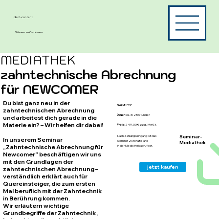
dent-content
Wissen zu Gebissen
MEDIATHEK
zahntechnische Abrechnung
für
NEWCOMER
Du bist ganz neu in der
Skript:
PDF
zahntechnischen Abrechnung
Dauer:
ca. 6:25 Stunden
und arbeitest dich gerade in die
Materie ein? – Wir helfen dir dabei!
Preis:
249,00 € zzgl. MwSt.
Seminar-
Nach Zahlungseingang ist das
In unserem Seminar
Seminar 2 Monate lang
Mediathek
„Zahntechnische Abrechnung für
in der Mediathek abrufbar.
Newcomer“ beschäftigen wir uns
mit den Grundlagen der
jetzt kaufen
zahntechnischen Abrechnung –
verständlich erklärt auch für
Quereinsteiger, die zum ersten
Mal beruflich mit der Zahntechnik
in Berührung kommen.
Wir erläutern wichtige
Grundbegriffe der Zahntechnik,