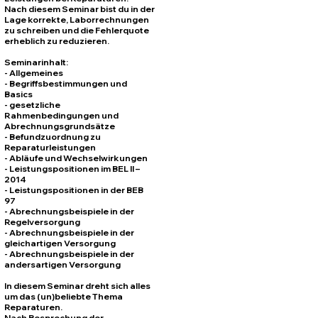
Nach diesem Seminar bist du in der
Lage korrekte, Laborrechnungen
zu schreiben und die Fehlerquote
erheblich zu reduzieren.
Seminarinhalt:
- Allgemeines
- Begriffsbestimmungen und
Basics
- gesetzliche
Rahmenbedingungen und
Abrechnungsgrundsätze
- Befundzuordnung zu
Reparaturleistungen
- Abläufe und Wechselwirkungen
- Leistungspositionen im BEL II –
2014
- Leistungspositionen in der BEB
97
- Abrechnungsbeispiele in der
Regelversorgung
- Abrechnungsbeispiele in der
gleichartigen Versorgung
- Abrechnungsbeispiele in der
andersartigen Versorgung
In diesem Seminar dreht sich alles
um das (un)beliebte Thema
Reparaturen.
Nach Besprechung der