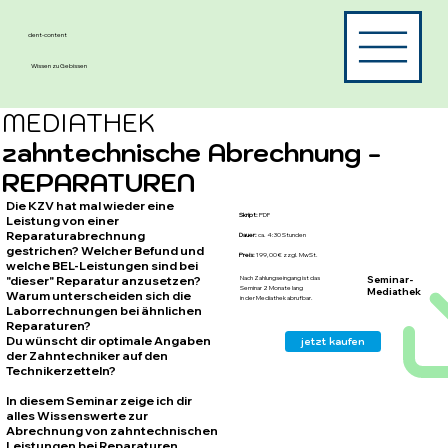
dent-content
Wissen zu Gebissen
MEDIATHEK
zahntechnische Abrechnung -
REPARATUREN
Die KZV hat mal wieder eine
Skript:
PDF
Leistung von einer
Reparaturabrechnung
Dauer:
ca. 4:30 Stunden
gestrichen? Welcher Befund und
Preis:
199,00 € zzgl. MwSt.
welche BEL-Leistungen sind bei
Seminar-
"dieser" Reparatur anzusetzen?
Nach Zahlungseingang ist das
Seminar 2 Monate lang
Mediathek
Warum unterscheiden sich die
in der Mediathek abrufbar.
Laborrechnungen bei ähnlichen
Reparaturen?
Du wünscht dir optimale Angaben
jetzt kaufen
der Zahntechniker auf den
Technikerzetteln?
In diesem Seminar zeige ich dir
alles Wissenswerte zur
Abrechnung von zahntechnischen
Leistungen bei Reparaturen.