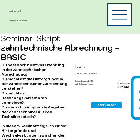
dent-content
Wissen zu Gebissen
Seminar-Skript
zahntechnische Abrechnung -
BASIC
Du hast noch nicht viel Erfahrung
Format:
PDF
in der zahntechnischen
Abrechnung?
Preis:
99,00 € zzgl. MwSt.
Du möchtest die Hintergründe in
Zusendung per E-Mail
Seminar-
der zahntechnischen Abrechnung
nach Zahlungseingang
Skripte
verstehen?
Du möchtest
Rechnungskorrekturen
vermeiden?
jetzt kaufen
Du wünscht dir optimale Angaben
der Zahntechniker auf den
Technikerzetteln?
In diesem Seminar zeige ich dir die
Hintergründe und
Wechselwirkungen zwischen der
Zahnarztrechnung und der