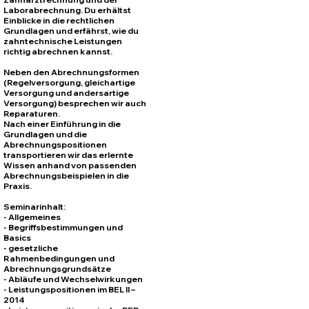
Laborabrechnung. Du erhältst
Einblicke in die rechtlichen
Grundlagen und erfährst, wie du
zahntechnische Leistungen
richtig abrechnen kannst.
Neben den Abrechnungsformen
(Regelversorgung, gleichartige
Versorgung und andersartige
Versorgung) besprechen wir auch
Reparaturen.​
Nach einer Einführung in die
Grundlagen und die
Abrechnungspositionen
transportieren wir das erlernte
Wissen anhand von passenden
Abrechnungsbeispielen in die
Praxis.
Seminarinhalt:
- Allgemeines
- Begriffsbestimmungen und
Basics
- gesetzliche
Rahmenbedingungen und
Abrechnungsgrundsätze
- Abläufe und Wechselwirkungen
- Leistungspositionen im BEL II –
2014